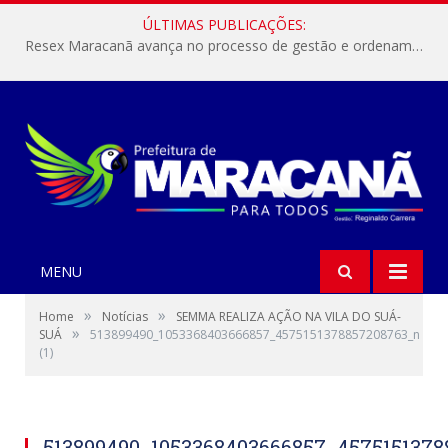
ÚLTIMAS PUBLICAÇÕES:
Resex Maracanã avança no processo de gestão e ordenamento do turismo em nossas áreas protegidas.
MENU
»
»
Home
Notícias
SEMMA REALIZA AÇÃO NA VILA DO SUÁ-
»
SUÁ
513899490_1053368403666857_4575151378857208763_n
(1)
513899490_1053368403666857_457515137