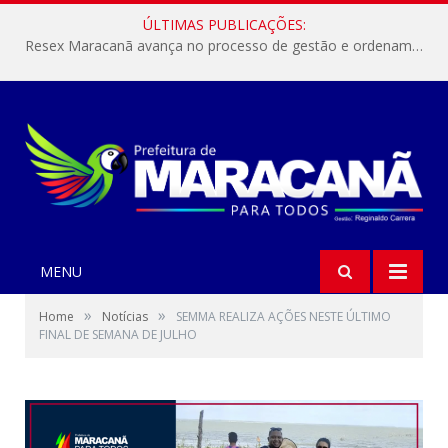
ÚLTIMAS PUBLICAÇÕES:
Resex Maracanã avança no processo de gestão e ordenamento do turismo em nossas áreas protegidas.
MENU
»
»
Home
Notícias
SEMMA REALIZA AÇÕES NESTE ÚLTIMO
FINAL DE SEMANA DE JULHO