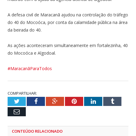
A defesa civil de Maracanã ajudou na controlação do tráfego
do 40 do Mocoóca, por conta da calamidade pública na área
da beirada do 40.
As ações aconteceram simultaneamente em fortalezinha, 40
do Mocoóca e Algodoal.
#MaracanãParaTodos
COMPARTILHAR:
Twitter
Facebook
Google+
Pinterest
LinkedIn
Tumblr
Email
CONTEÚDO RELACIONADO