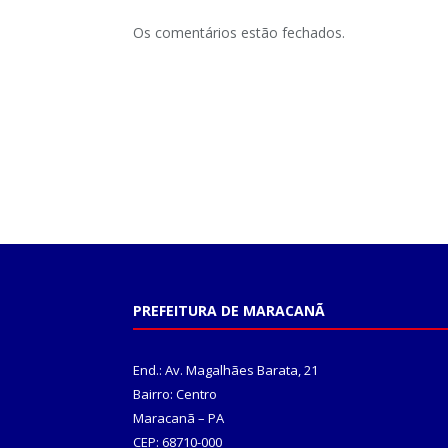
Os comentários estão fechados.
PREFEITURA DE MARACANÃ
End.: Av. Magalhães Barata, 21
Bairro: Centro
Maracanã – PA
CEP: 68710-000