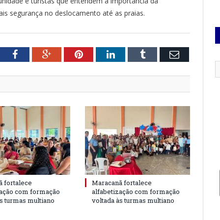
munidade e turistas que entendem a importância da
is segurança no deslocamento até as praias.
tter
Facebook
Google+
Pinterest
LinkedIn
Tumblr
Email
 fortalece
Maracanã fortalece
zação com formação
alfabetização com formação
às turmas multiano
voltada às turmas multiano