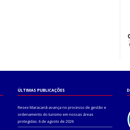
ÚLTIMAS PUBLICAÇÕES
D
Resex Maracanã avança no processo de gestão e
ordenamento do turismo em nossas áreas
protegidas.
6 de agosto de 2026