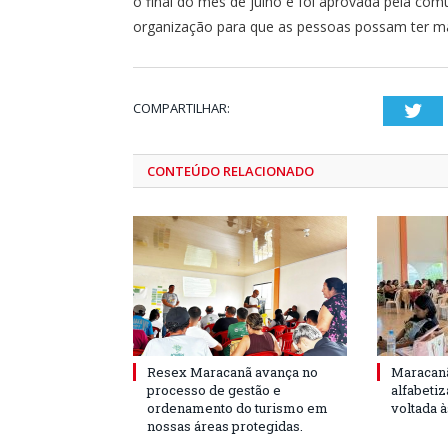
o final do mês de julho e foi aprovada pela co
organização para que as pessoas possam ter ma
COMPARTILHAR:
Twi
CONTEÚDO RELACIONADO
Resex Maracanã avança no
Maracanã
processo de gestão e
alfabeti
ordenamento do turismo em
voltada 
nossas áreas protegidas.