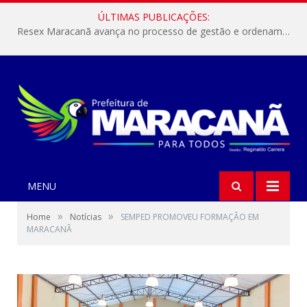
ÚLTIMAS PUBLICAÇÕES:
Resex Maracanã avança no processo de gestão e ordenamento do turismo em nossas áreas protegidas.
MENU
»
»
Home
Notícias
SEMPED PROMOVEU FORMAÇÃO EM
MARACANÃ