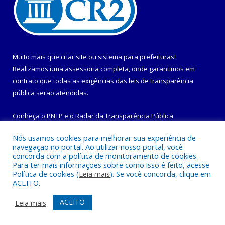
Muito mais que
criar site
ou
sistema para prefeituras
!
Realizamos uma
assessoria
completa, onde garantimos em
contrato que todas as exigências das
leis de transparência
pública
serão atendidas.
Conheça o
PNTP
e o
Radar da Transparência Pública
Nós usamos cookies para melhorar sua experiência de
navegação no portal. Ao utilizar nosso portal, você
concorda com a política de monitoramento de cookies.
Para ter mais informações sobre como isso é feito, acesse
Todos os direitos reservados a Prefeitura Municipal de
Política de cookies (
Leia mais
). Se você concorda, clique em
Maracanã.
ACEITO.
Mapa do Site
Acessar Área Administrativa
ACEITO
Leia mais
Acessar Webmail