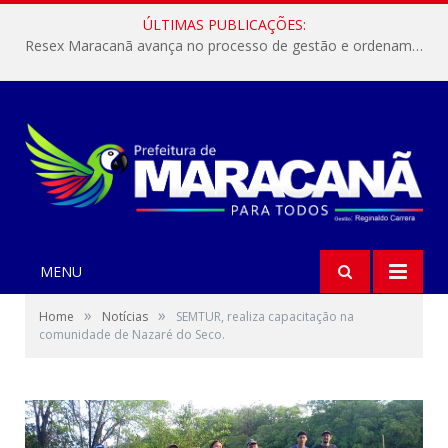
ÚLTIMAS PUBLICAÇÕES:
Resex Maracanã avança no processo de gestão e ordenamento do turismo em nossas áreas protegidas.
MENU
»
»
Home
Notícias
SEMTUR, realiza capacitação na
comunidade de Nazaré do Seco.