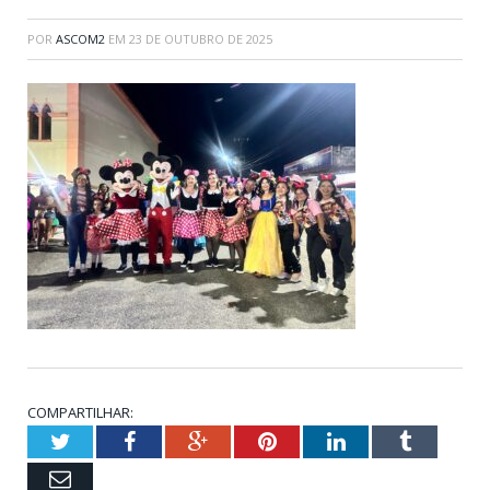
POR
ASCOM2
EM
23 DE OUTUBRO DE 2025
COMPARTILHAR:
Twitter
Facebook
Google+
Pinterest
LinkedIn
Tumblr
Email