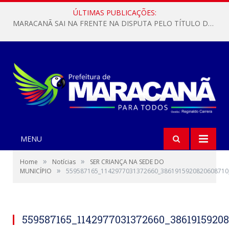
ÚLTIMAS PUBLICAÇÕES:
MARACANÃ SAI NA FRENTE NA DISPUTA PELO TÍTULO DA COPA PARÁ SUB-17!
MENU
»
»
Home
Notícias
SER CRIANÇA NA SEDE DO
»
MUNICÍPIO
559587165_1142977031372660_3861915920820608710
559587165_1142977031372660_3861915920