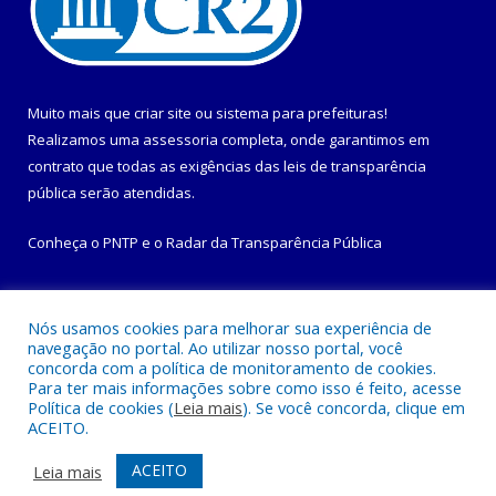
Muito mais que
criar site
ou
sistema para prefeituras
!
Realizamos uma
assessoria
completa, onde garantimos em
contrato que todas as exigências das
leis de transparência
pública
serão atendidas.
Conheça o
PNTP
e o
Radar da Transparência Pública
Nós usamos cookies para melhorar sua experiência de
navegação no portal. Ao utilizar nosso portal, você
Todos os direitos reservados a Prefeitura Municipal de
concorda com a política de monitoramento de cookies.
Maracanã.
Para ter mais informações sobre como isso é feito, acesse
Política de cookies (
Leia mais
). Se você concorda, clique em
ACEITO.
Mapa do Site
Acessar Área Administrativa
Acessar Webmail
ACEITO
Leia mais