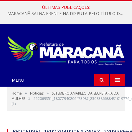
ÚLTIMAS PUBLICAÇÕES:
MARACANÃ SAI NA FRENTE NA DISPUTA PELO TÍTULO DA COPA PARÁ SUB-17!
MENU
»
»
Home
Notícias
SETEMBRO AMARELO DA SECRETARIA DA
»
MULHER
552069351_18077940206473987_2308386688431019776_
(1)
552069351_18077940206473987_23083866