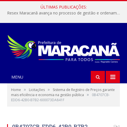
ÚLTIMAS PUBLICAÇÕES:
Resex Maracanã avança no processo de gestão e ordenamento do turismo em nossas áreas protegidas.
MENU
»
»
Home
Licitações
Sistema de Registro de Preços garante
»
mais eficiência e economia na gestão pública
0B4707CB-
EDD6-42B0-B7B2-600073DA841F
0B4707CB-EDD6-42B0-B7B2-
0