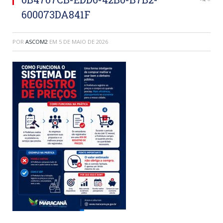
600073DA841F
POR
ASCOM2
EM
5 DE MAIO DE 2026