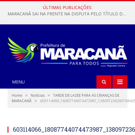
ÚLTIMAS PUBLICAÇÕES:
MARACANÃ SAI NA FRENTE NA DISPUTA PELO TÍTULO DA COPA PARÁ SUB-17!
MENU
»
»
Home
Notícias
TARDE DE LAZEE PARA AS CRIANÇAS DE
»
MARACANÃ
603114066_18087744074473987_13809723628078843
603114066_18087744074473987_13809723