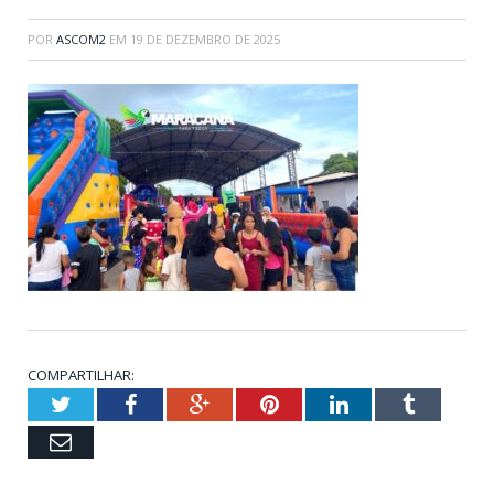
POR
ASCOM2
EM
19 DE DEZEMBRO DE 2025
COMPARTILHAR:
Twitter
Facebook
Google+
Pinterest
LinkedIn
Tumblr
Email