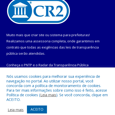
Muito mais que
criar site
ou
sistema para prefeituras
!
Realizamos uma
assessoria
completa, onde garantimos em
contrato que todas as exigências das
leis de transparência
pública
serão atendidas.
Conheça o
PNTP
e o
Radar da Transparência Pública
Nós usamos cookies para melhorar sua experiência de
navegação no portal. Ao utilizar nosso portal, você
concorda com a política de monitoramento de cookies.
Para ter mais informações sobre como isso é feito, acesse
Todos os direitos reservados a Prefeitura Municipal de
Política de cookies (
Leia mais
). Se você concorda, clique em
Maracanã.
ACEITO.
Mapa do Site
Acessar Área Administrativa
ACEITO
Leia mais
Acessar Webmail