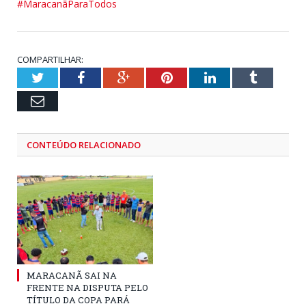
#MaracanãParaTodos
COMPARTILHAR:
Twitter
Facebook
Google+
Pinterest
LinkedIn
Tumblr
Email
CONTEÚDO RELACIONADO
MARACANÃ SAI NA
FRENTE NA DISPUTA PELO
TÍTULO DA COPA PARÁ