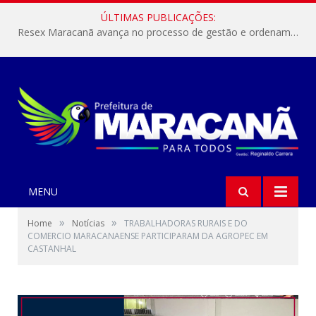
ÚLTIMAS PUBLICAÇÕES:
Resex Maracanã avança no processo de gestão e ordenamento do turismo em nossas áreas protegidas.
MENU
»
»
Home
Notícias
TRABALHADORAS RURAIS E DO
COMERCIO MARACANAENSE PARTICIPARAM DA AGROPEC EM
CASTANHAL