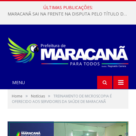
ÚLTIMAS PUBLICAÇÕES:
MARACANÃ SAI NA FRENTE NA DISPUTA PELO TÍTULO DA COPA PARÁ SUB-17!
MENU
»
»
Home
Notícias
TREINAMENTO DE MICROSCOPIA É
OFERECIDO AOS SERVIDORES DA SAÚDE DE MARACANÃ