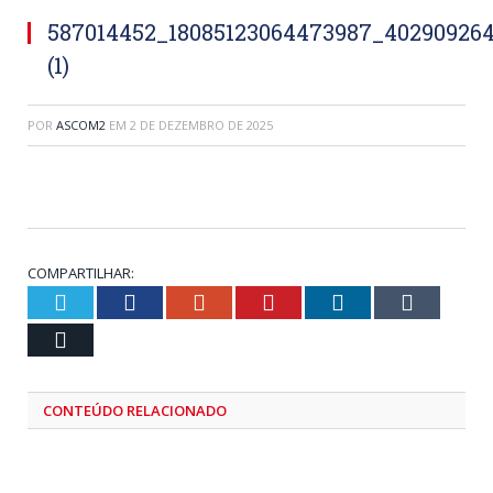
587014452_18085123064473987_40290926
(1)
POR
ASCOM2
EM
2 DE DEZEMBRO DE 2025
COMPARTILHAR:
Twitter
Facebook
Google+
Pinterest
LinkedIn
Tumblr
Email
CONTEÚDO RELACIONADO