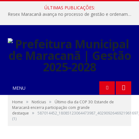
ÚLTIMAS PUBLICAÇÕES:
Resex Maracanã avança no processo de gestão e ordenamento do turismo em nossas áreas protegidas.
MENU
»
»
Home
Notícias
Último dia da COP 30: Estande de
Maracanã encerra participação com grande
»
destaque
587014452_18085123064473987_4029092646921961697
(1)