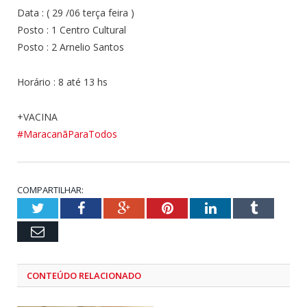
Data : ( 29 /06 terça feira )
Posto : 1 Centro Cultural
Posto : 2 Arnelio Santos
Horário : 8 até 13 hs
+VACINA
#
MaracanãParaTodos
COMPARTILHAR:
Twitter
Facebook
Google+
Pinterest
LinkedIn
Tumblr
Email
CONTEÚDO RELACIONADO