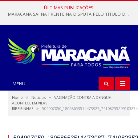
ÚLTIMAS PUBLICAÇÕES:
MARACANÃ SAI NA FRENTE NA DISPUTA PELO TÍTULO DA COPA PARÁ SUB-17!
MENU
»
»
Home
Notícias
VACINAÇÃO CONTRA A DENGUE
ACONTECE EM VILAS
»
RIBEIRINHAS
504007050_18068653514473987_74108235299103874
504007050_18068653514473987_74108235