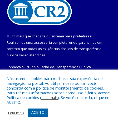
Muito mais que
criar site
ou
sistema para prefeituras
!
Realizamos uma
assessoria
completa, onde garantimos em
contrato que todas as exigências das
leis de transparência
pública
serão atendidas.
Conheça o
PNTP
e o
Radar da Transparência Pública
Nós usamos cookies para melhorar sua experiência de
navegação no portal. Ao utilizar nosso portal, você
concorda com a política de monitoramento de cookies.
Para ter mais informações sobre como isso é feito, acesse
Todos os direitos reservados a Prefeitura Municipal de
Política de cookies (
Leia mais
). Se você concorda, clique em
Maracanã.
ACEITO.
Mapa do Site
Acessar Área Administrativa
ACEITO
Leia mais
Acessar Webmail