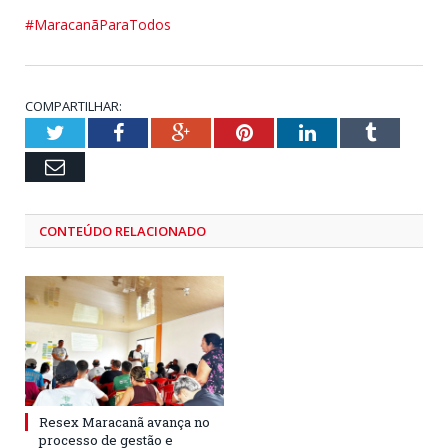
#MaracanãParaTodos
COMPARTILHAR:
Twitter
Facebook
Google+
Pinterest
LinkedIn
Tumblr
Email
CONTEÚDO RELACIONADO
Resex Maracanã avança no
processo de gestão e