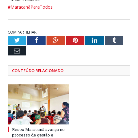
#MaracanãParaTodos
COMPARTILHAR:
Twitter
Facebook
Google+
Pinterest
LinkedIn
Tumblr
Email
CONTEÚDO RELACIONADO
Resex Maracanã avança no
processo de gestão e