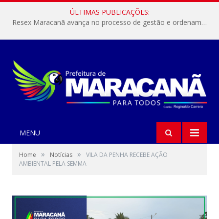
ÚLTIMAS PUBLICAÇÕES:
Resex Maracanã avança no processo de gestão e ordenamento do turismo em nossas áreas protegidas.
MENU
»
»
Home
Notícias
VILA DA PENHA RECEBE AÇÃO
AMBIENTAL PELA SEMMA