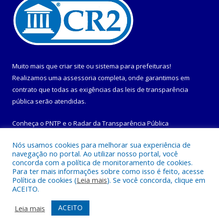
Muito mais que
criar site
ou
sistema para prefeituras
!
Realizamos uma
assessoria
completa, onde garantimos em
contrato que todas as exigências das
leis de transparência
pública
serão atendidas.
Conheça o
PNTP
e o
Radar da Transparência Pública
Nós usamos cookies para melhorar sua experiência de
navegação no portal. Ao utilizar nosso portal, você
concorda com a política de monitoramento de cookies.
Para ter mais informações sobre como isso é feito, acesse
Todos os direitos reservados a Prefeitura Municipal de
Política de cookies (
Leia mais
). Se você concorda, clique em
Maracanã.
ACEITO.
Mapa do Site
Acessar Área Administrativa
ACEITO
Leia mais
Acessar Webmail