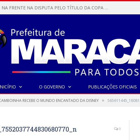
MARACANÃ SAI NA FRENTE NA DISPUTA PELO TÍTULO DA COPA PARÁ SUB-17!
NICÍPIO
O GOVERNO
PUBLICAÇÕES OFICIAIS
»
E CAMBOINHA RECEBE O MUNDO ENCANTADO DA DISNEY
565611445_18081
7_7552037744830680770_n
0