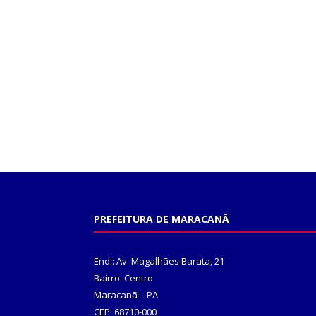
PREFEITURA DE MARACANÃ
End.: Av. Magalhães Barata, 21
Bairro: Centro
Maracanã – PA
CEP: 68710-000