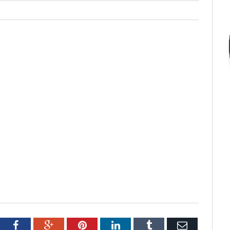
tter
Facebook
Google+
Pinterest
LinkedIn
Tumblr
Email