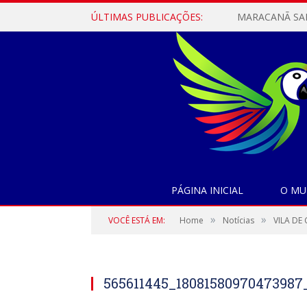
ÚLTIMAS PUBLICAÇÕES:
PÁGINA INICIAL
O MU
»
»
VOCÊ ESTÁ EM:
Home
Notícias
VILA D
565611445_1808158097047398