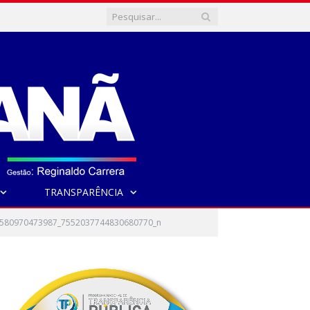
TRANSPARÊNCIA
580970473987_7552037744830680770_n