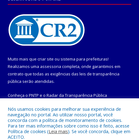
Muito mais que
criar site
ou
sistema para prefeituras
!
Realizamos uma
assessoria
completa, onde garantimos em
contrato que todas as exigências das
leis de transparência
pública
serão atendidas.
Conheça o
PNTP
e o
Radar da Transparência Pública
Nós usamos cookies para melhorar sua experiência de
navegação no portal. Ao utilizar nosso portal, você
concorda com a política de monitoramento de cookies.
Para ter mais informações sobre como isso é feito, acesse
Todos os direitos reservados a Prefeitura Municipal de
Política de cookies (
Leia mais
). Se você concorda, clique em
Maracanã.
ACEITO.