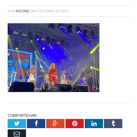
POR
ASCOM2
EM
9 DE JUNHO DE 2025
COMPARTILHAR:
Twitter
Facebook
Google+
Pinterest
LinkedIn
Tumblr
Email