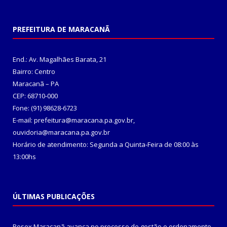
PREFEITURA DE MARACANÃ
End.: Av. Magalhães Barata, 21
Bairro: Centro
Maracanã – PA
CEP: 68710-000
Fone: (91) 98628-6723
E-mail: prefeitura@maracana.pa.gov.br,
ouvidoria@maracana.pa.gov.br
Horário de atendimento: Segunda a Quinta-Feira de 08:00 às
13:00hs
ÚLTIMAS PUBLICAÇÕES
Resex Maracanã avança no processo de gestão e ordenamento