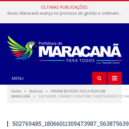
ÚLTIMAS PUBLICAÇÕES:
Resex Maracanã avança no processo de gestão e ordenamento do turismo em nossas áreas protegidas.
MENU
»
»
Home
Notícias
VIVIANE BATIDÃO FAZ A FESTA EM
»
MARACANÃ
502769485_18066011309473987_56387563935512794
502769485_18066011309473987_56387563