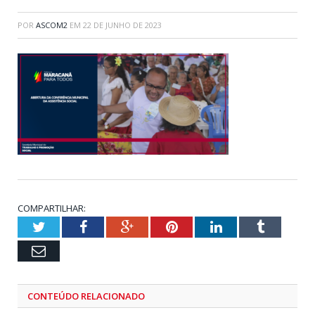
POR
ASCOM2
EM
22 DE JUNHO DE 2023
COMPARTILHAR:
Twitter
Facebook
Google+
Pinterest
LinkedIn
Tumblr
Email
CONTEÚDO RELACIONADO