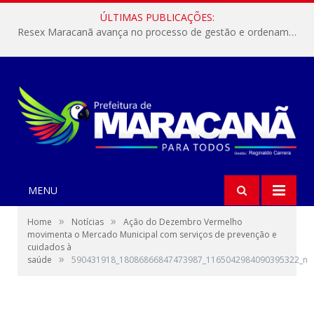
ÚLTIMAS PUBLICAÇÕES:
Resex Maracanã avança no processo de gestão e ordenamento do turismo em nossas áreas protegidas.
MENU
»
»
Home
Notícias
Ação do Dezembro Vermelho
movimenta o Mercado Municipal com serviços de prevenção e
cuidados à
»
saúde
590431918_18086866847473987_1165042984090395322_n