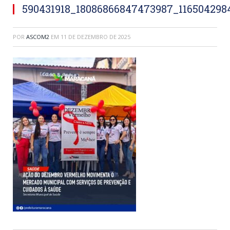
590431918_18086866847473987_116504298
POR
ASCOM2
EM
11 DE DEZEMBRO DE 2025