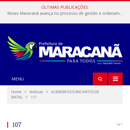
ÚLTIMAS PUBLICAÇÕES:
Resex Maracanã avança no processo de gestão e ordenamento do turismo em nossas áreas protegidas.
MENU
»
»
Home
Notícias
ACENDER DOS ENCANTOS DE
»
NATAL
107
107
0