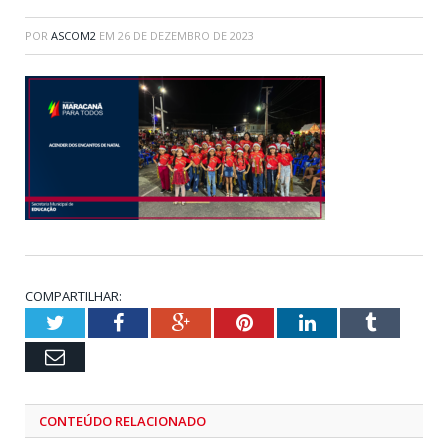
POR
ASCOM2
EM
26 DE DEZEMBRO DE 2023
COMPARTILHAR:
Twitter
Facebook
Google+
Pinterest
LinkedIn
Tumblr
Email
CONTEÚDO RELACIONADO