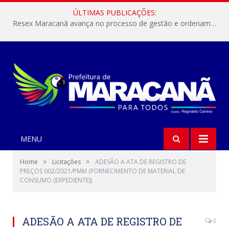
ÚLTIMAS PUBLICAÇÕES:
Resex Maracanã avança no processo de gestão e ordenamento do turismo em nossas áreas protegidas.
MENU
»
»
Home
Licitações
ADESÃO A ATA DE REGISTRO DE
PREÇOS 002/2021/PMM (FORNECIMENTO DE MATERIAL DE
CONSUMO (EXPEDIENTE))
ADESÃO A ATA DE REGISTRO DE
0