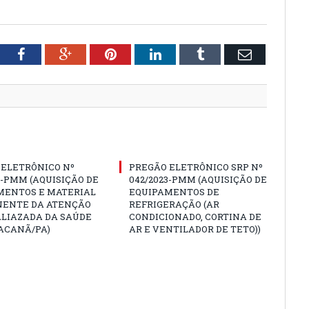
tter
Facebook
Google+
Pinterest
LinkedIn
Tumblr
Email
 ELETRÔNICO Nº
PREGÃO ELETRÔNICO SRP Nº
3-PMM (AQUISIÇÃO DE
042/2023-PMM (AQUISIÇÃO DE
MENTOS E MATERIAL
EQUIPAMENTOS DE
ENTE DA ATENÇÃO
REFRIGERAÇÃO (AR
ALIAZADA DA SAÚDE
CONDICIONADO, CORTINA DE
ACANÃ/PA)
AR E VENTILADOR DE TETO))