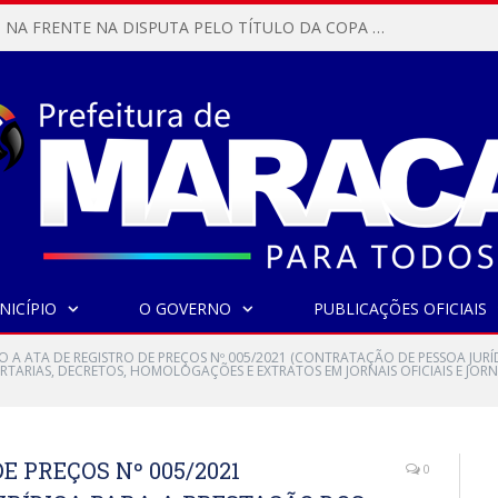
MARACANÃ SAI NA FRENTE NA DISPUTA PELO TÍTULO DA COPA PARÁ SUB-17!
NICÍPIO
O GOVERNO
PUBLICAÇÕES OFICIAIS
O A ATA DE REGISTRO DE PREÇOS Nº 005/2021 (CONTRATAÇÃO DE PESSOA JURÍ
ORTARIAS, DECRETOS, HOMOLOGAÇÕES E EXTRATOS EM JORNAIS OFICIAIS E J
E PREÇOS Nº 005/2021
0