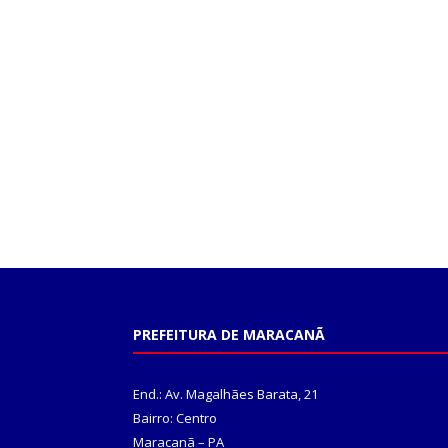
PREFEITURA DE MARACANÃ
End.: Av. Magalhães Barata, 21
Bairro: Centro
Maracanã – PA