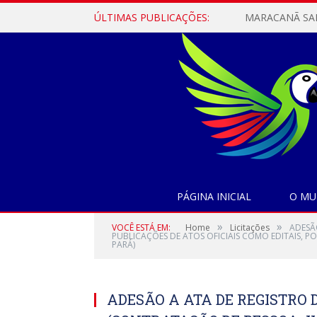
ÚLTIMAS PUBLICAÇÕES:
PÁGINA INICIAL
O MU
»
»
VOCÊ ESTÁ EM:
Home
Licitações
ADESÃ
PUBLICAÇÕES DE ATOS OFICIAIS COMO EDITAIS, P
PARÁ)
ADESÃO A ATA DE REGISTRO D