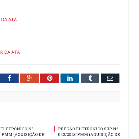
 DA ATA
R DA ATA
tter
Facebook
Google+
Pinterest
LinkedIn
Tumblr
Email
 ELETRÔNICO Nº
PREGÃO ELETRÔNICO SRP Nº
3-PMM (AQUISIÇÃO DE
042/2023-PMM (AQUISIÇÃO DE