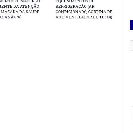
MENTOS E MATERIAL
EQUIPAMENTOS DE
ENTE DA ATENÇÃO
REFRIGERAÇÃO (AR
ALIAZADA DA SAÚDE
CONDICIONADO, CORTINA DE
ACANÃ/PA)
AR E VENTILADOR DE TETO))