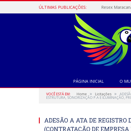
ÚLTIMAS PUBLICAÇÕES:
PÁGINA INICIAL
O MU
»
»
VOCÊ ESTÁ EM:
Home
Licitações
ADESÃ
ESTRUTURA, SONORIZAÇÃO P.A E ILUMINAÇÃO, PRO
ADESÃO A ATA DE REGISTRO D
(CONTRATAÇÃO DE EMPRESA 