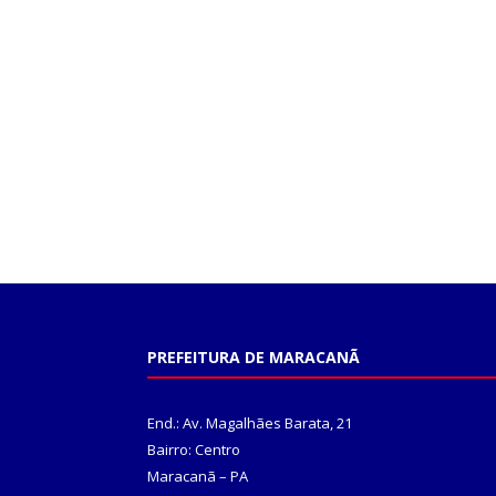
PREFEITURA DE MARACANÃ
End.: Av. Magalhães Barata, 21
Bairro: Centro
Maracanã – PA