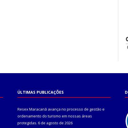
ÚLTIMAS PUBLICAÇÕES
D
Resex Maracanã avança no processo de gestão e
ordenamento do turismo em nossas áreas
protegidas.
6 de agosto de 2026