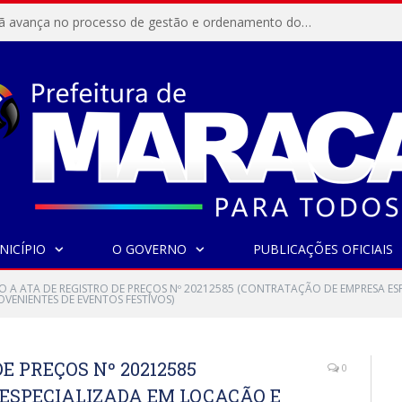
Resex Maracanã avança no processo de gestão e ordenamento do turismo em nossas áreas protegidas.
NICÍPIO
O GOVERNO
PUBLICAÇÕES OFICIAIS
O A ATA DE REGISTRO DE PREÇOS Nº 20212585 (CONTRATAÇÃO DE EMPRESA E
VENIENTES DE EVENTOS FESTIVOS)
E PREÇOS Nº 20212585
0
ESPECIALIZADA EM LOCAÇÃO E