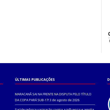
ÚLTIMAS PUBLICAÇÕES
D
MARACANÃ SAI NA FRENTE NA DISPUTA PELO TÍTULO
DA COPA PARÁ SUB-17!
3 de agosto de 2026
Saúde reforça vacinação contra a influenza e amplia