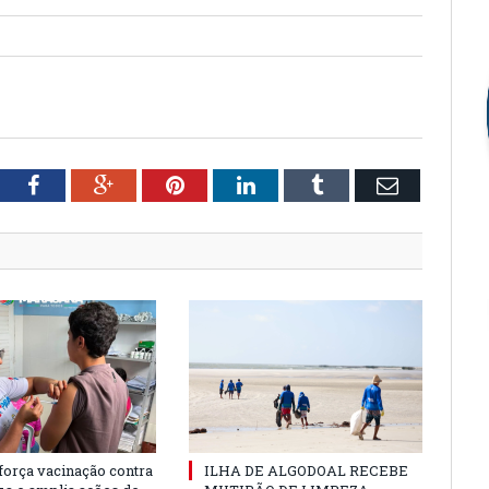
tter
Facebook
Google+
Pinterest
LinkedIn
Tumblr
Email
força vacinação contra
ILHA DE ALGODOAL RECEBE