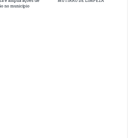
nza e amplia ações de
MUTIRÃO DE LIMPEZA
o no município