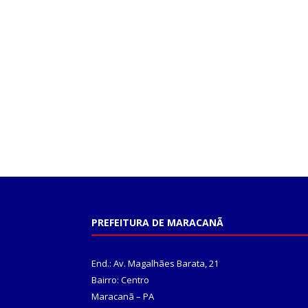
PREFEITURA DE MARACANÃ
End.: Av. Magalhães Barata, 21
Bairro: Centro
Maracanã – PA