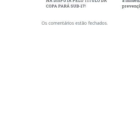
NA DISPUTA PELO TÍTULO DA
a influe
COPA PARÁ SUB-17!
prevençã
Os comentários estão fechados.