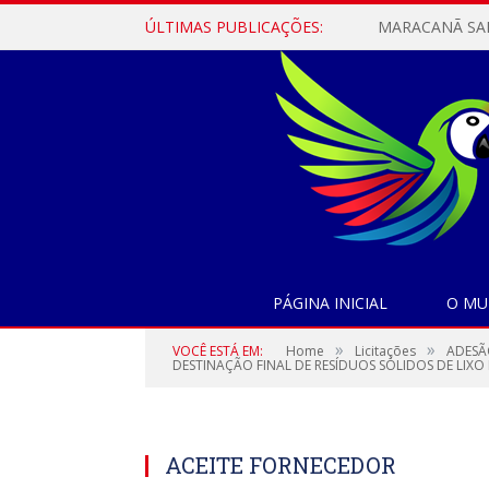
ÚLTIMAS PUBLICAÇÕES:
PÁGINA INICIAL
O MU
»
»
VOCÊ ESTÁ EM:
Home
Licitações
ADESÃ
DESTINAÇÃO FINAL DE RESÍDUOS SÓLIDOS DE LIX
ACEITE FORNECEDOR