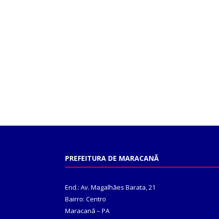
PREFEITURA DE MARACANÃ
End.: Av. Magalhães Barata, 21
Bairro: Centro
Maracanã – PA