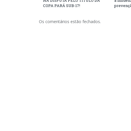
NA DISPUTA PELO TÍTULO DA
a influe
COPA PARÁ SUB-17!
prevençã
Os comentários estão fechados.