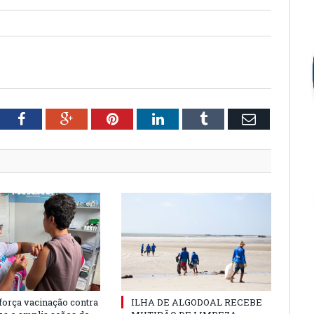
tter
Facebook
Google+
Pinterest
LinkedIn
Tumblr
Email
força vacinação contra
ILHA DE ALGODOAL RECEBE