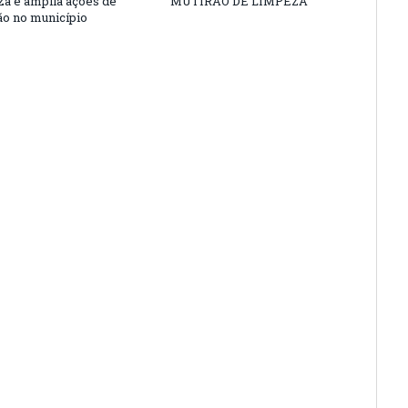
nza e amplia ações de
MUTIRÃO DE LIMPEZA
o no município