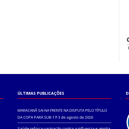
ÚLTIMAS PUBLICAÇÕES
D
MARACANÃ SAI NA FRENTE NA DISPUTA PELO TÍTULO
DA COPA PARÁ SUB-17!
3 de agosto de 2026
Saúde reforça vacinação contra a influenza e amplia