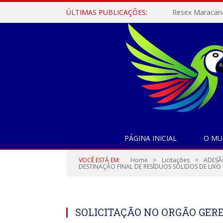
ÚLTIMAS PUBLICAÇÕES:
PÁGINA INICIAL
O MU
»
»
VOCÊ ESTÁ EM:
Home
Licitações
ADESÃ
DESTINAÇÃO FINAL DE RESÍDUOS SÓLIDOS DE LIX
SOLICITAÇÃO NO ORGÃO GER