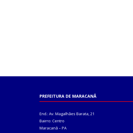
PREFEITURA DE MARACANÃ
End.: Av. Magalhães Barata, 21
Bairro: Centro
Maracanã – PA