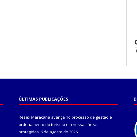
ÚLTIMAS PUBLICAÇÕES
D
Resex Maracanã avança no processo de gestão e
ordenamento do turismo em nossas áreas
protegidas.
6 de agosto de 2026