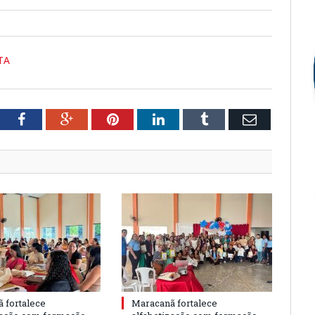
TA
tter
Facebook
Google+
Pinterest
LinkedIn
Tumblr
Email
 fortalece
Maracanã fortalece