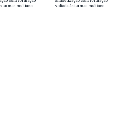
zação com formação
alfabetização com formação
às turmas multiano
voltada às turmas multiano