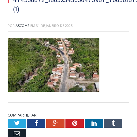
(1)
POR
ASCOM2
EM
31 DE JANEIRO DE 2025
COMPARTILHAR:
Twitter
Facebook
Google+
Pinterest
LinkedIn
Tumblr
Email