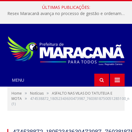
ÚLTIMAS PUBLICAÇÕES:
Resex Maracanã avança no processo de gestão e ordenamento do turismo em nossas áreas protegidas.
MENU
»
»
Home
Notícias
ASFALTO NAS VILAS DO TATUTEUA E
»
MOTA
474538872_18052343630473987_7603818750051285100_n
(1)
474538872_18052343630473987_76038187