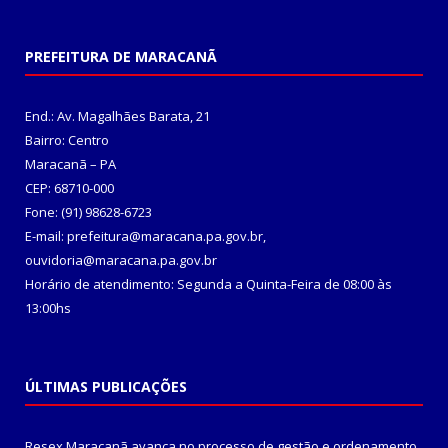
PREFEITURA DE MARACANÃ
End.: Av. Magalhães Barata, 21
Bairro: Centro
Maracanã – PA
CEP: 68710-000
Fone: (91) 98628-6723
E-mail: prefeitura@maracana.pa.gov.br,
ouvidoria@maracana.pa.gov.br
Horário de atendimento: Segunda a Quinta-Feira de 08:00 às
13:00hs
ÚLTIMAS PUBLICAÇÕES
Resex Maracanã avança no processo de gestão e ordenamento