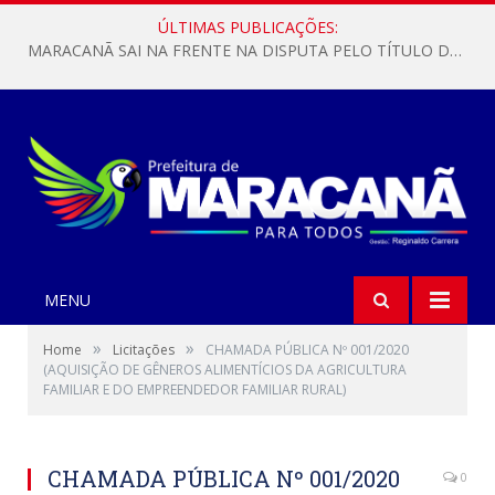
ÚLTIMAS PUBLICAÇÕES:
MARACANÃ SAI NA FRENTE NA DISPUTA PELO TÍTULO DA COPA PARÁ SUB-17!
MENU
»
»
Home
Licitações
CHAMADA PÚBLICA Nº 001/2020
(AQUISIÇÃO DE GÊNEROS ALIMENTÍCIOS DA AGRICULTURA
FAMILIAR E DO EMPREENDEDOR FAMILIAR RURAL)
CHAMADA PÚBLICA Nº 001/2020
0