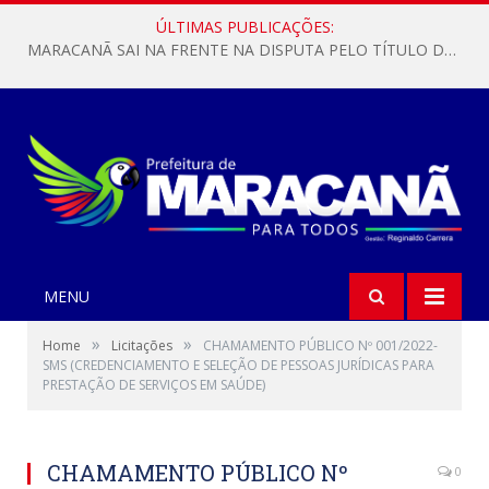
ÚLTIMAS PUBLICAÇÕES:
MARACANÃ SAI NA FRENTE NA DISPUTA PELO TÍTULO DA COPA PARÁ SUB-17!
MENU
»
»
Home
Licitações
CHAMAMENTO PÚBLICO Nº 001/2022-
SMS (CREDENCIAMENTO E SELEÇÃO DE PESSOAS JURÍDICAS PARA
PRESTAÇÃO DE SERVIÇOS EM SAÚDE)
CHAMAMENTO PÚBLICO Nº
0