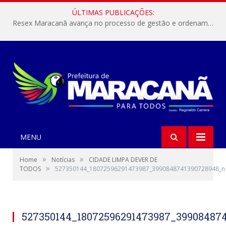
ÚLTIMAS PUBLICAÇÕES:
Resex Maracanã avança no processo de gestão e ordenamento do turismo em nossas áreas protegidas.
MENU
»
»
Home
Notícias
CIDADE LIMPA DEVER DE
»
TODOS
527350144_18072596291473987_3990848741390728948_n
527350144_18072596291473987_39908487