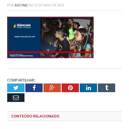
POR
ASCOM2
EM
12 DE MAIO DE 2023
COMPARTILHAR:
Twitter
Facebook
Google+
Pinterest
LinkedIn
Tumblr
Email
CONTEÚDO RELACIONADO