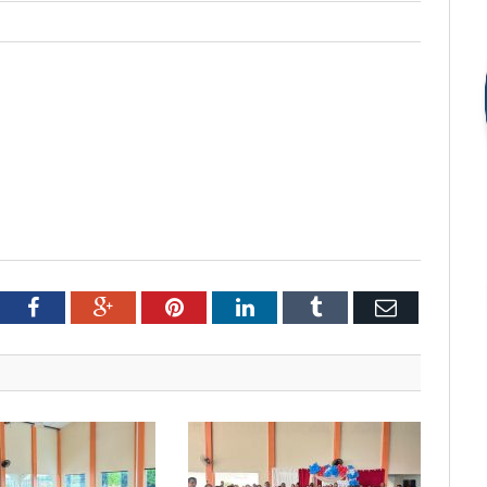
tter
Facebook
Google+
Pinterest
LinkedIn
Tumblr
Email