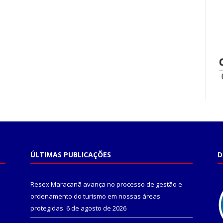
ÚLTIMAS PUBLICAÇÕES
D
Resex Maracanã avança no processo de gestão e
ordenamento do turismo em nossas áreas
protegidas.
6 de agosto de 2026