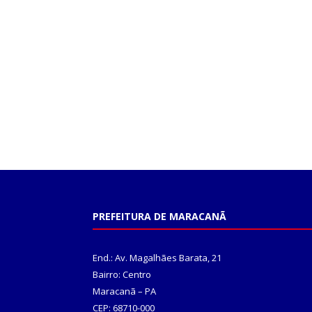
PREFEITURA DE MARACANÃ
End.: Av. Magalhães Barata, 21
Bairro: Centro
Maracanã – PA
CEP: 68710-000