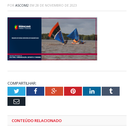
POR
ASCOM2
EM
28 DE NOVEMBRO DE 2023
COMPARTILHAR:
Twitter
Facebook
Google+
Pinterest
LinkedIn
Tumblr
Email
CONTEÚDO RELACIONADO