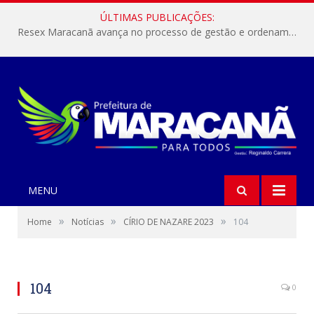
ÚLTIMAS PUBLICAÇÕES:
Resex Maracanã avança no processo de gestão e ordenamento do turismo em nossas áreas protegidas.
MENU
»
»
»
Home
Notícias
CÍRIO DE NAZARE 2023
104
104
0