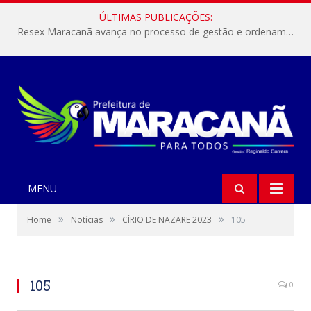
ÚLTIMAS PUBLICAÇÕES:
Resex Maracanã avança no processo de gestão e ordenamento do turismo em nossas áreas protegidas.
MENU
»
»
»
Home
Notícias
CÍRIO DE NAZARE 2023
105
105
0