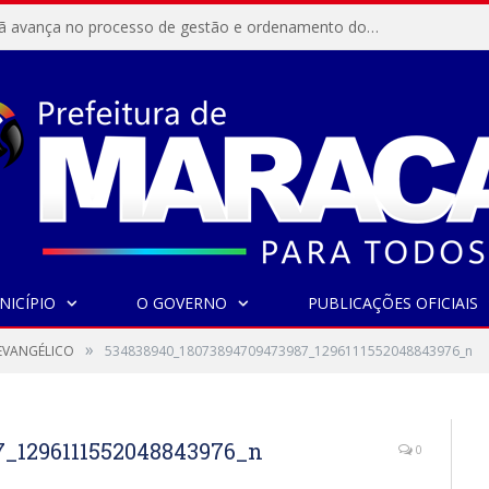
Resex Maracanã avança no processo de gestão e ordenamento do turismo em nossas áreas protegidas.
NICÍPIO
O GOVERNO
PUBLICAÇÕES OFICIAIS
»
EVANGÉLICO
534838940_18073894709473987_1296111552048843976_n
_1296111552048843976_n
0