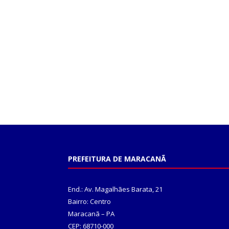
PREFEITURA DE MARACANÃ
End.: Av. Magalhães Barata, 21
Bairro: Centro
Maracanã – PA
CEP: 68710-000