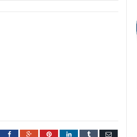
tter
Facebook
Google+
Pinterest
LinkedIn
Tumblr
Email