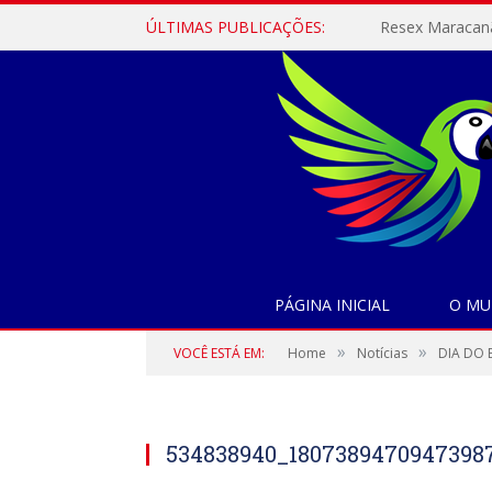
ÚLTIMAS PUBLICAÇÕES:
PÁGINA INICIAL
O MU
»
»
VOCÊ ESTÁ EM:
Home
Notícias
DIA DO 
534838940_18073894709473987