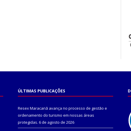
ÚLTIMAS PUBLICAÇÕES
D
Resex Maracanã avança no processo de gestão e
ordenamento do turismo em nossas áreas
protegidas.
6 de agosto de 2026