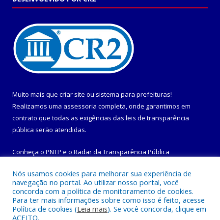
Muito mais que
criar site
ou
sistema para prefeituras
!
Realizamos uma
assessoria
completa, onde garantimos em
contrato que todas as exigências das
leis de transparência
pública
serão atendidas.
Conheça o
PNTP
e o
Radar da Transparência Pública
Nós usamos cookies para melhorar sua experiência de
navegação no portal. Ao utilizar nosso portal, você
concorda com a política de monitoramento de cookies.
Para ter mais informações sobre como isso é feito, acesse
Todos os direitos reservados a Prefeitura Municipal de
Política de cookies (
Leia mais
). Se você concorda, clique em
Maracanã.
ACEITO.