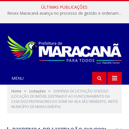
ÚLTIMAS PUBLICAÇÕES:
Resex Maracanã avança no processo de gestão e ordenamento do turismo em nossas áreas protegidas.
MENU
»
»
Home
Licitações
DISPENSA DE LICITAÇÃO 018/2021
(LOCAÇÃO DE IMÓVEL DESTINADO AO FUNCIONAMENTO DA
CASA DOS PROFESSORES DO SOME NA VILA SÃO BENEDITO, NESTE
MUNICÍPIO DE MARACANÃ/PA)