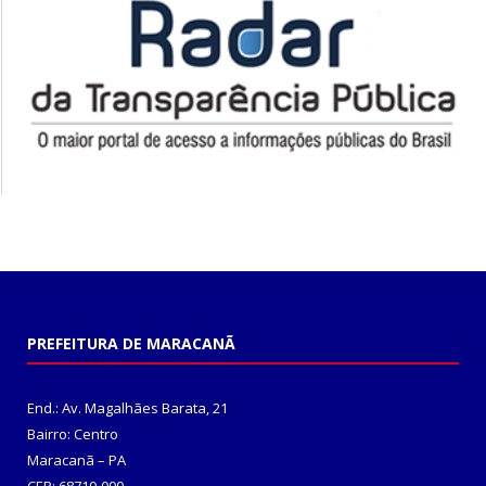
PREFEITURA DE MARACANÃ
End.: Av. Magalhães Barata, 21
Bairro: Centro
Maracanã – PA