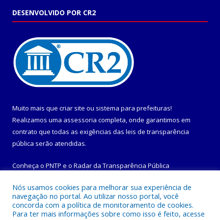
DESENVOLVIDO POR CR2
Muito mais que
criar site
ou
sistema para prefeituras
!
Realizamos uma
assessoria
completa, onde garantimos em
contrato que todas as exigências das
leis de transparência
pública
serão atendidas.
Conheça o
PNTP
e o
Radar da Transparência Pública
Nós usamos cookies para melhorar sua experiência de
navegação no portal. Ao utilizar nosso portal, você
concorda com a política de monitoramento de cookies.
Para ter mais informações sobre como isso é feito, acesse
Todos os direitos reservados a Prefeitura Municipal de