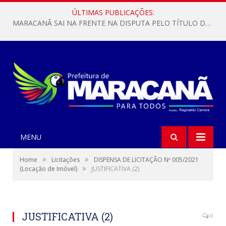
ÚLTIMAS PUBLICAÇÕES:
MARACANÃ SAI NA FRENTE NA DISPUTA PELO TÍTULO DA COPA PARÁ SUB-17!
MENU
»
»
Home
Licitações
DISPENSA DE LICITAÇÃO Nº 005/2021
»
(Locação de Imóvel)
JUSTIFICATIVA (2)
JUSTIFICATIVA (2)
0