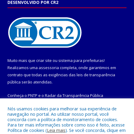
DESENVOLVIDO POR CR2
Muito mais que
criar site
ou
sistema para prefeituras
!
Realizamos uma
assessoria
completa, onde garantimos em
contrato que todas as exigências das
leis de transparência
pública
serão atendidas.
Conheça o
PNTP
e o
Radar da Transparência Pública
Nós usamos cookies para melhorar sua experiência de
navegação no portal. Ao utilizar nosso portal, você
concorda com a política de monitoramento de cookies.
Para ter mais informações sobre como isso é feito, acesse
Todos os direitos reservados a Prefeitura Municipal de
Política de cookies (
Leia mais
). Se você concorda, clique em
Maracanã.