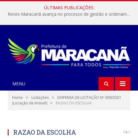
ÚLTIMAS PUBLICAÇÕES:
Resex Maracanã avança no processo de gestão e ordenamento do turismo em nossas áreas protegidas.
MENU
»
»
Home
Licitações
DISPENSA DE LICITAÇÃO Nº 009/2021
»
(Locação de Imóvel)
RAZAO DA ESCOLHA
RAZAO DA ESCOLHA
0