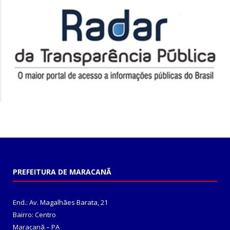
PREFEITURA DE MARACANÃ
End.: Av. Magalhães Barata, 21
Bairro: Centro
Maracanã – PA