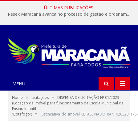
ÚLTIMAS PUBLICAÇÕES:
Resex Maracanã avança no processo de gestão e ordenamento do turismo em nossas áreas protegidas.
MENU
»
»
Home
Licitações
DISPENSA DE LICITAÇÃO Nº 01/2023
(Locação de imóvel para funcionamento da Escola Municipal de
Ensino Infantil
»
“Botafogo”)
justificativa_do_imovel_EB_ASSINADO_RAN_020323_175