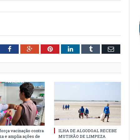
tter
Facebook
Google+
Pinterest
LinkedIn
Tumblr
Email
força vacinação contra
ILHA DE ALGODOAL RECEBE
nza e amplia ações de
MUTIRÃO DE LIMPEZA