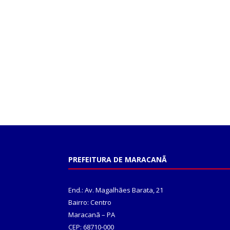
PREFEITURA DE MARACANÃ
End.: Av. Magalhães Barata, 21
Bairro: Centro
Maracanã – PA
CEP: 68710-000