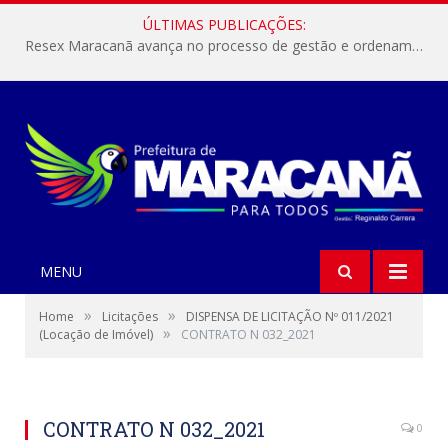
ÚLTIMAS PUBLICAÇÕES:
Resex Maracanã avança no processo de gestão e ordenamento do turismo em nossas áreas protegidas.
MENU
»
»
Home
Licitações
DISPENSA DE LICITAÇÃO Nº 011/2021
»
(Locação de Imóvel)
CONTRATO N 032_2021
CONTRATO N 032_2021
0