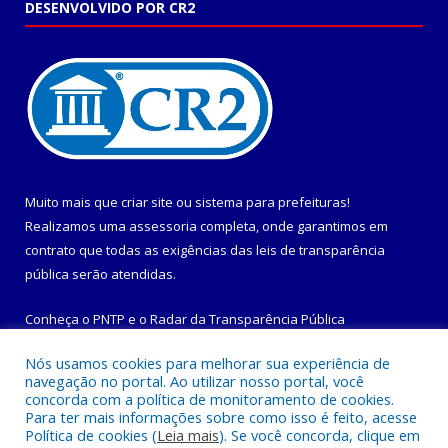
DESENVOLVIDO POR CR2
Muito mais que
criar site
ou
sistema para prefeituras
!
Realizamos uma
assessoria
completa, onde garantimos em
contrato que todas as exigências das
leis de transparência
pública
serão atendidas.
Conheça o
PNTP
e o
Radar da Transparência Pública
Nós usamos cookies para melhorar sua experiência de
navegação no portal. Ao utilizar nosso portal, você
concorda com a política de monitoramento de cookies.
Para ter mais informações sobre como isso é feito, acesse
Todos os direitos reservados a Prefeitura Municipal de
Política de cookies (
Leia mais
). Se você concorda, clique em
Maracanã.