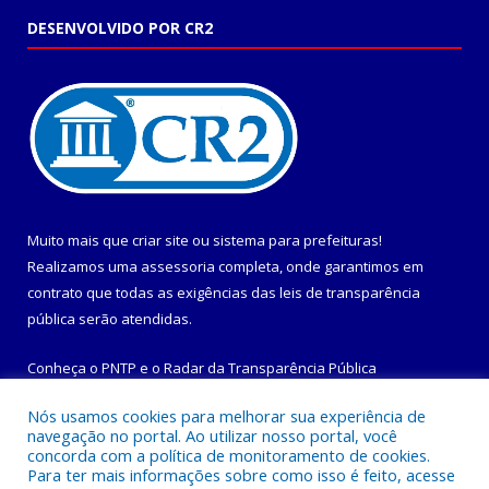
DESENVOLVIDO POR CR2
Muito mais que
criar site
ou
sistema para prefeituras
!
Realizamos uma
assessoria
completa, onde garantimos em
contrato que todas as exigências das
leis de transparência
pública
serão atendidas.
Conheça o
PNTP
e o
Radar da Transparência Pública
Nós usamos cookies para melhorar sua experiência de
navegação no portal. Ao utilizar nosso portal, você
concorda com a política de monitoramento de cookies.
Para ter mais informações sobre como isso é feito, acesse
Todos os direitos reservados a Prefeitura Municipal de