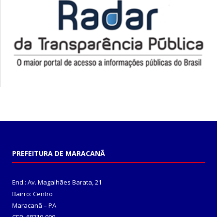
PREFEITURA DE MARACANÃ
End.: Av. Magalhães Barata, 21
Bairro: Centro
Maracanã – PA