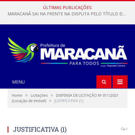
ÚLTIMAS PUBLICAÇÕES:
MARACANÃ SAI NA FRENTE NA DISPUTA PELO TÍTULO DA COPA PARÁ SUB-17!
MENU
»
»
Home
Licitações
DISPENSA DE LICITAÇÃO Nº 011/2021
»
(Locação de Imóvel)
JUSTIFICATIVA (1)
JUSTIFICATIVA (1)
0