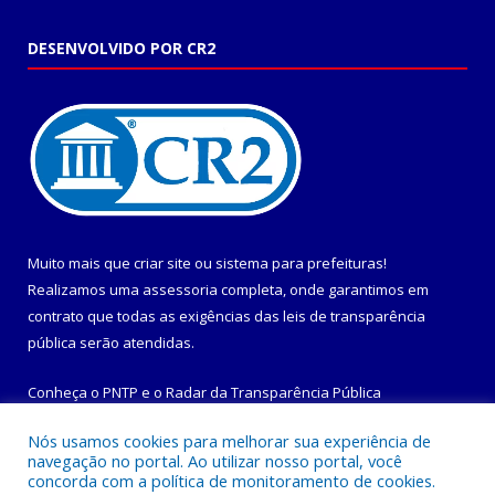
DESENVOLVIDO POR CR2
Muito mais que
criar site
ou
sistema para prefeituras
!
Realizamos uma
assessoria
completa, onde garantimos em
contrato que todas as exigências das
leis de transparência
pública
serão atendidas.
Conheça o
PNTP
e o
Radar da Transparência Pública
Nós usamos cookies para melhorar sua experiência de
navegação no portal. Ao utilizar nosso portal, você
concorda com a política de monitoramento de cookies.