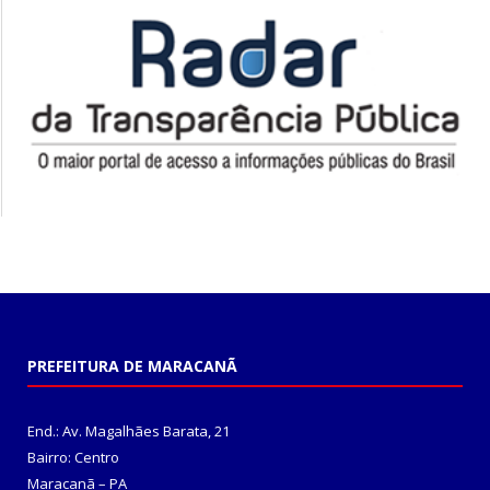
PREFEITURA DE MARACANÃ
End.: Av. Magalhães Barata, 21
Bairro: Centro
Maracanã – PA