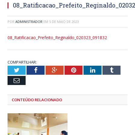
08_Ratificacao_Prefeito_Reginaldo_0203
POR
ADMINISTRADOR
EM
5 DE MAIO DE 2023
08_Ratificacao_Prefeito_Reginaldo_020323_091832
COMPARTILHAR:
Twitter
Facebook
Google+
Pinterest
LinkedIn
Tumblr
Email
CONTEÚDO RELACIONADO