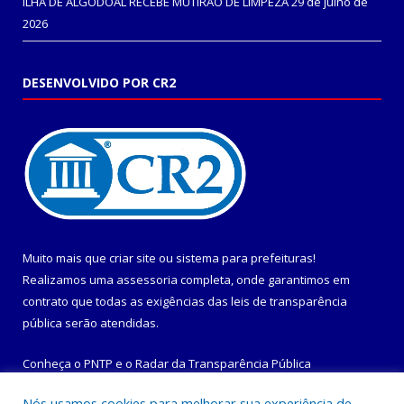
ILHA DE ALGODOAL RECEBE MUTIRÃO DE LIMPEZA
29 de julho de
2026
DESENVOLVIDO POR CR2
Muito mais que
criar site
ou
sistema para prefeituras
!
Realizamos uma
assessoria
completa, onde garantimos em
contrato que todas as exigências das
leis de transparência
pública
serão atendidas.
Conheça o
PNTP
e o
Radar da Transparência Pública
Nós usamos cookies para melhorar sua experiência de