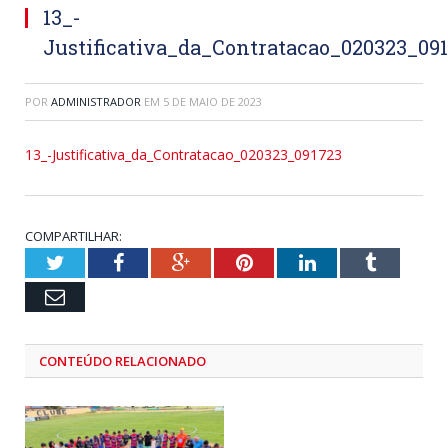
13_-
Justificativa_da_Contratacao_020323_09
POR
ADMINISTRADOR
EM
5 DE MAIO DE 2023
13_-Justificativa_da_Contratacao_020323_091723
COMPARTILHAR:
Twitter
Facebook
Google+
Pinterest
LinkedIn
Tumblr
Email
CONTEÚDO RELACIONADO