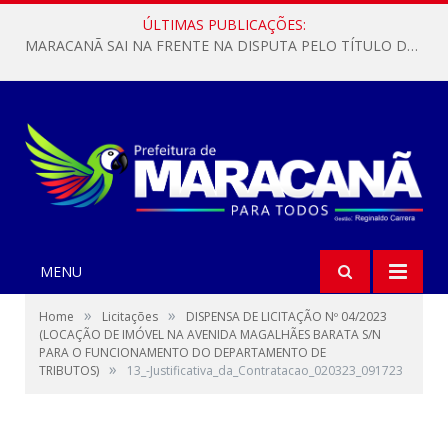
ÚLTIMAS PUBLICAÇÕES:
MARACANÃ SAI NA FRENTE NA DISPUTA PELO TÍTULO DA COPA PARÁ SUB-17!
MENU
»
»
Home
Licitações
DISPENSA DE LICITAÇÃO Nº 04/2023
(LOCAÇÃO DE IMÓVEL NA AVENIDA MAGALHÃES BARATA S/N
PARA O FUNCIONAMENTO DO DEPARTAMENTO DE
»
TRIBUTOS)
13_-Justificativa_da_Contratacao_020323_091723