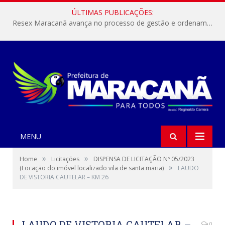
ÚLTIMAS PUBLICAÇÕES:
Resex Maracanã avança no processo de gestão e ordenamento do turismo em nossas áreas protegidas.
MENU
»
»
Home
Licitações
DISPENSA DE LICITAÇÃO Nº 05/2023
»
(Locação do imóvel localizado vila de santa maria)
LAUDO
DE VISTORIA CAUTELAR – KM 26
LAUDO DE VISTORIA CAUTELAR –
0