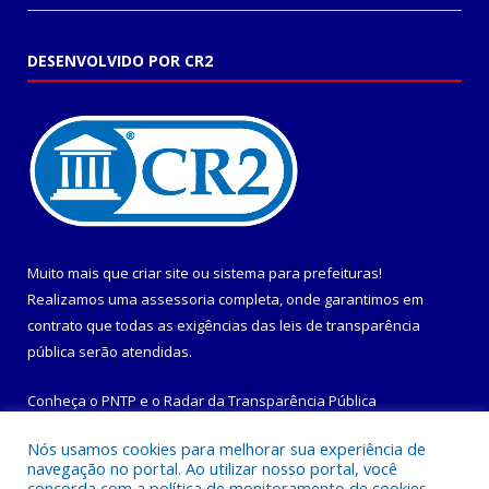
DESENVOLVIDO POR CR2
Muito mais que
criar site
ou
sistema para prefeituras
!
Realizamos uma
assessoria
completa, onde garantimos em
contrato que todas as exigências das
leis de transparência
pública
serão atendidas.
Conheça o
PNTP
e o
Radar da Transparência Pública
Nós usamos cookies para melhorar sua experiência de
navegação no portal. Ao utilizar nosso portal, você
concorda com a política de monitoramento de cookies.