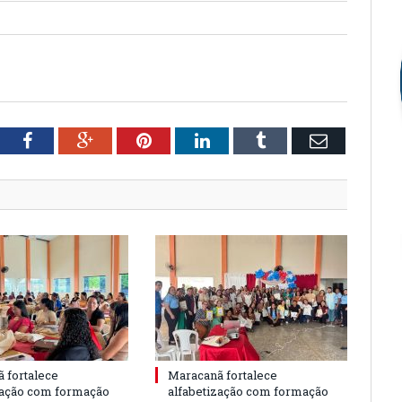
tter
Facebook
Google+
Pinterest
LinkedIn
Tumblr
Email
 fortalece
Maracanã fortalece
zação com formação
alfabetização com formação