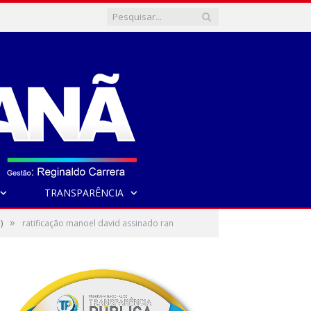
TRANSPARÊNCIA
»
)
ratificação manoel david assinado ran