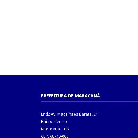
PREFEITURA DE MARACANÃ
End.: Av. Magalhães Barata, 21
Bairro: Centro
Maracanã – PA
CEP: 68710-000