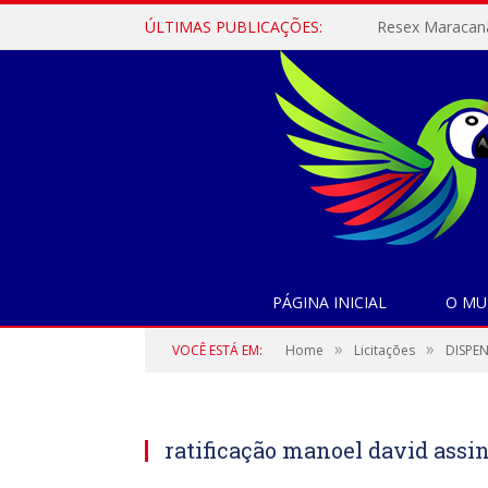
ÚLTIMAS PUBLICAÇÕES:
PÁGINA INICIAL
O MU
»
»
VOCÊ ESTÁ EM:
Home
Licitações
DISPEN
ratificação manoel david assi