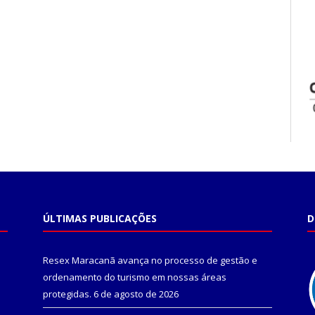
ÚLTIMAS PUBLICAÇÕES
D
Resex Maracanã avança no processo de gestão e
ordenamento do turismo em nossas áreas
protegidas.
6 de agosto de 2026